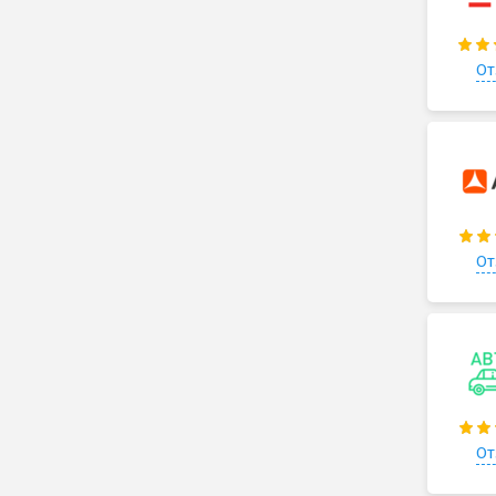
От
От
От