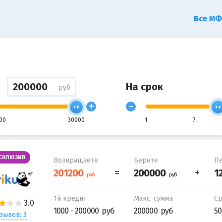
Все М
На срок
руб
+
-
00
30000
1
7
СКЛЮЗИВ
Возвращаете
Берете
Пе
1й кредит
Макс. сумма
С
1000 - 200000
200000
50
зывов: 3