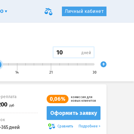
ФО
Личный кабинет
дней
+
14
21
30
реплата
комиссия для
0,06%
новых клиентов
Оформить заявку
рок
Подробнее
Сравнить
-365 дней