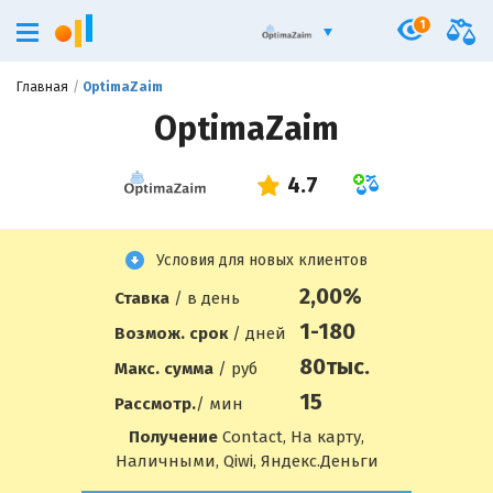
1
Главная
OptimaZaim
OptimaZaim
Условия для новых клиентов
2,00%
Ставка
/ в день
1-180
Возмож. срок
/ дней
80
тыс.
Макс. сумма
/ руб
15
Рассмотр.
/ мин
Получение
Contact, На карту,
Наличными, Qiwi, Яндекс.Деньги