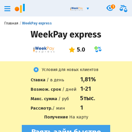
1
Главная
WeekPay express
WeekPay express
Условия для новых клиентов
1,81%
Ставка
/ в день
1-21
Возмож. срок
/ дней
5
тыс.
Макс. сумма
/ руб
1
Рассмотр.
/ мин
Получение
На карту