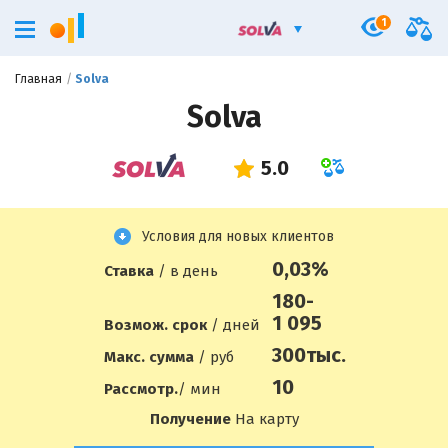
1
Главная
Solva
Solva
Условия для новых клиентов
0,03%
Ставка
/ в день
180-
1 095
Возмож. срок
/ дней
300
тыс.
Макс. сумма
/ руб
10
Рассмотр.
/ мин
Получение
На карту