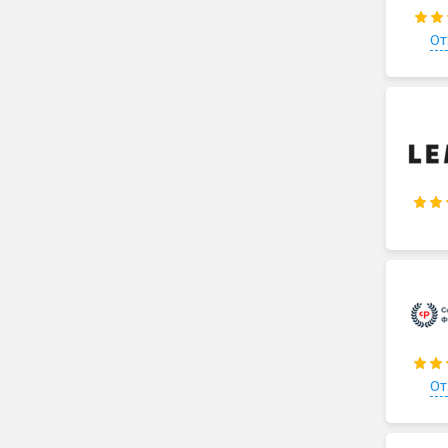
От
От