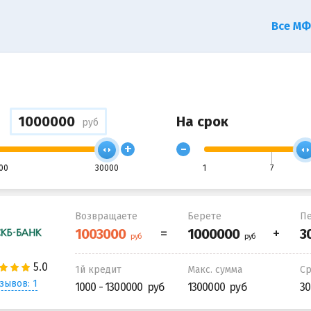
Все М
На срок
руб
+
-
00
30000
1
7
Возвращаете
Берете
Пе
1й кредит
Макс. сумма
С
зывов: 1
1000 - 1300000
1300000
30