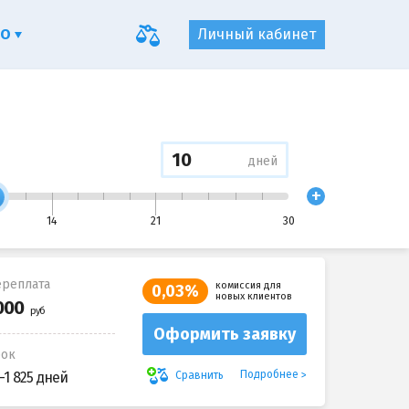
ФО
Личный кабинет
дней
+
14
21
30
реплата
комиссия для
0,03%
новых клиентов
Оформить заявку
рок
Подробнее
Сравнить
-1 825 дней