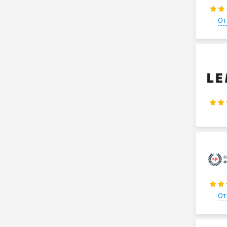
От
От