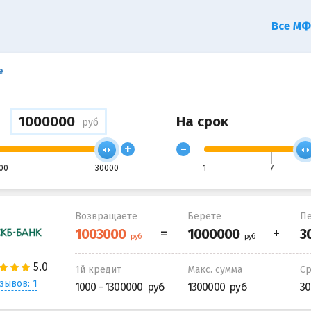
Все М
е
На срок
руб
+
-
00
30000
1
7
Возвращаете
Берете
Пе
1й кредит
Макс. сумма
С
зывов: 1
1000 - 1300000
1300000
30