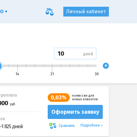
ФО
Личный кабинет
дней
+
14
21
30
реплата
комиссия для
0,03%
новых клиентов
Оформить заявку
рок
Подробнее
Сравнить
-1 825 дней