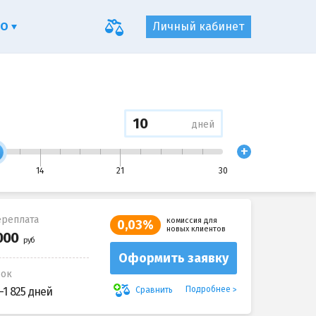
ФО
Личный кабинет
дней
+
14
21
30
реплата
комиссия для
0,03%
новых клиентов
Оформить заявку
рок
Подробнее
Сравнить
-1 825 дней