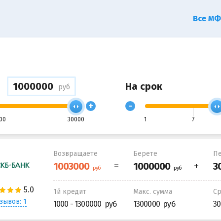
Все М
На срок
руб
+
-
00
30000
1
7
Возвращаете
Берете
Пе
1й кредит
Макс. сумма
С
зывов: 1
1000 - 1300000
1300000
30