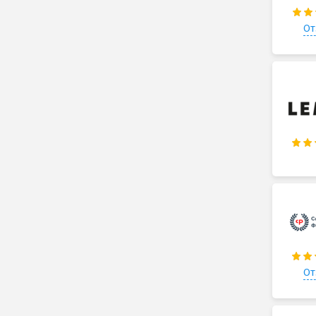
От
От