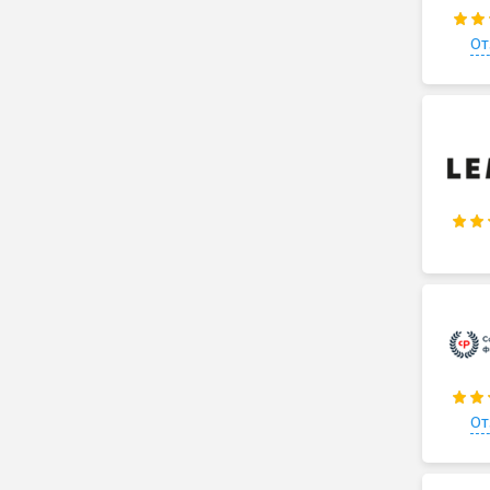
От
От