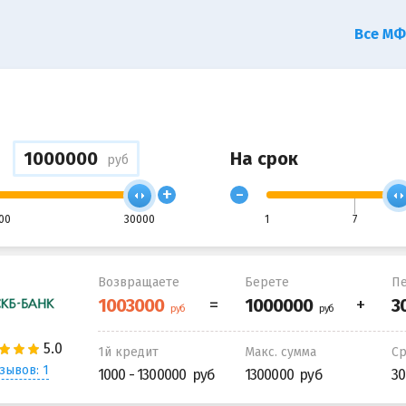
Все М
На срок
руб
+
-
00
30000
1
7
Возвращаете
Берете
Пе
1й кредит
Макс. сумма
С
зывов: 1
1000 - 1300000
1300000
30