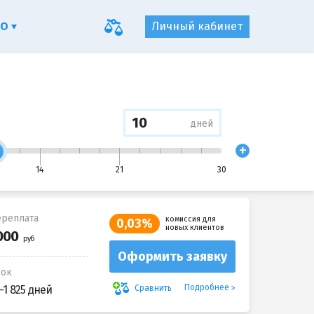
ФО
Личный кабинет
дней
+
14
21
30
реплата
комиссия для
0,03%
новых клиентов
Оформить заявку
рок
Подробнее
Сравнить
-1 825 дней