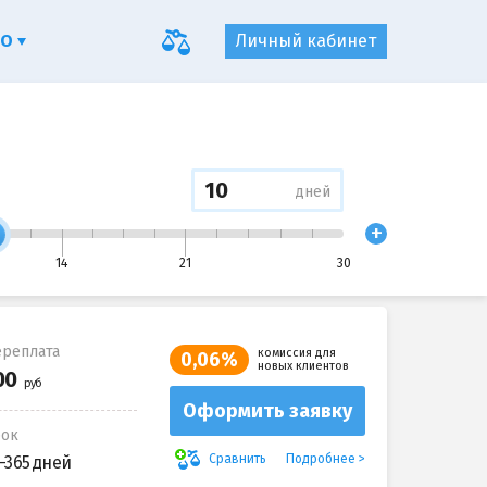
ФО
Личный кабинет
дней
+
14
21
30
реплата
комиссия для
0,06%
новых клиентов
Оформить заявку
рок
Подробнее
Сравнить
-365 дней