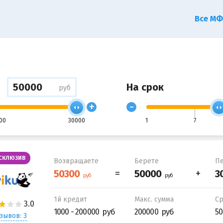
Все М
На срок
руб
+
-
00
30000
1
7
СКЛЮЗИВ
Возвращаете
Берете
Пе
1й кредит
Макс. сумма
С
1000 - 200000
200000
50
зывов: 3