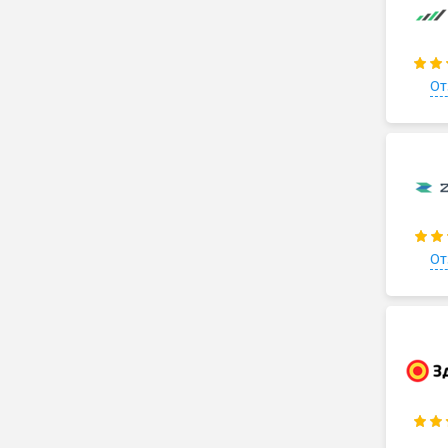
От
От