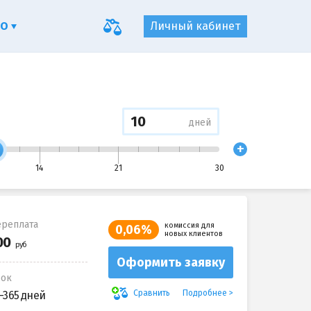
ФО
Личный кабинет
дней
+
14
21
30
реплата
комиссия для
0,06%
новых клиентов
Оформить заявку
рок
Подробнее
Сравнить
-365 дней