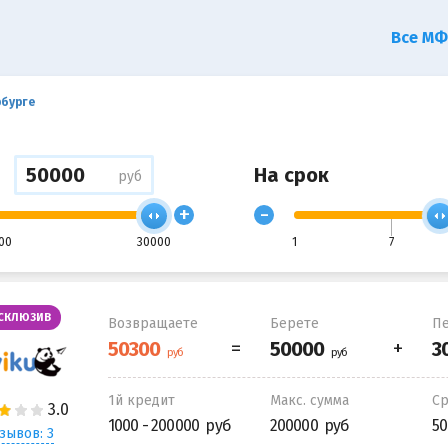
Все М
рбурге
На срок
руб
+
-
00
30000
1
7
СКЛЮЗИВ
Возвращаете
Берете
Пе
1й кредит
Макс. сумма
С
1000 - 200000
200000
50
зывов: 3