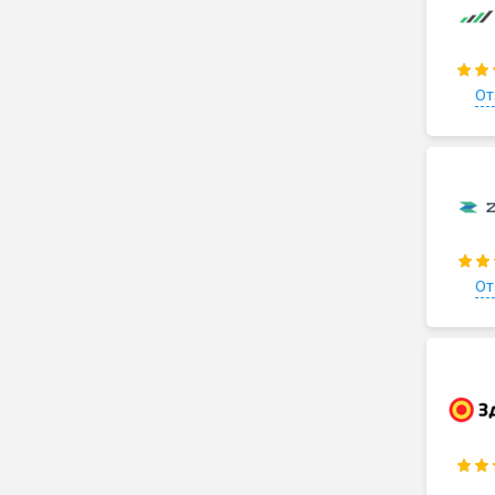
От
От