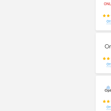
От
От
От