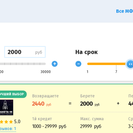
Все М
На срок
руб
+
-
00
30000
1
7
УЧШИЙ ВЫБОР
Возвращаете
Берете
Пе
1й кредит
Макс. сумма
С
1000 - 29999
29999
3-
зывов: 1