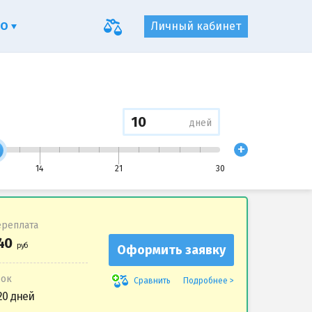
ФО
Личный кабинет
дней
+
14
21
30
реплата
Оформить заявку
рок
Подробнее
Сравнить
20 дней