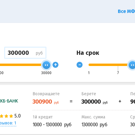
Все М
На срок
руб
+
-
00
30000
1
7
Возвращаете
Берете
Пе
1й кредит
Макс. сумма
С
зывов: 1
1000 - 1300000
1300000
30