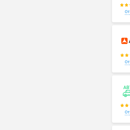
От
От
От