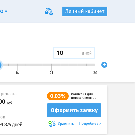
ФО
Личный кабинет
дней
+
14
21
30
реплата
комиссия для
0,03%
новых клиентов
Оформить заявку
рок
Подробнее
Сравнить
-1 825 дней