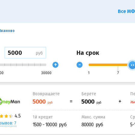
Все М
 Иваново
На срок
руб
+
-
00
30000
1
7
Возвращаете
Берете
Пе
1й кредит
Макс. сумма
С
зывов: 7
1500 - 10000
80000
5-