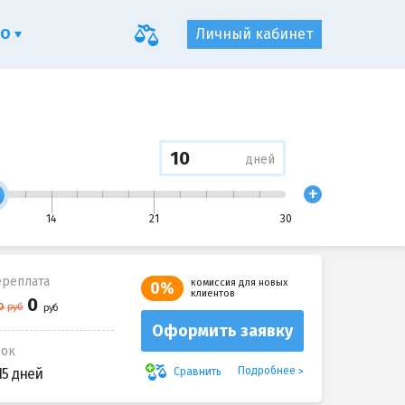
ФО
Личный кабинет
дней
+
14
21
30
реплата
комиссия для новых
0%
клиентов
Оформить заявку
рок
Подробнее
Сравнить
15 дней