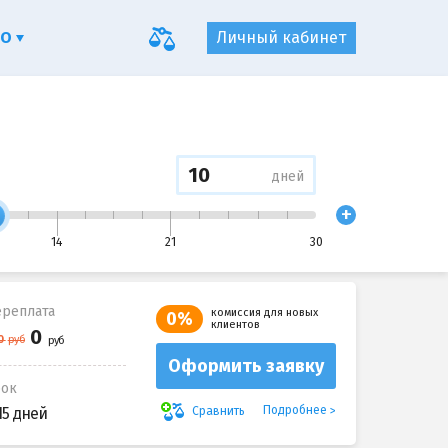
ФО
Личный кабинет
дней
+
14
21
30
реплата
комиссия для новых
0%
клиентов
Оформить заявку
рок
Подробнее
Сравнить
15 дней