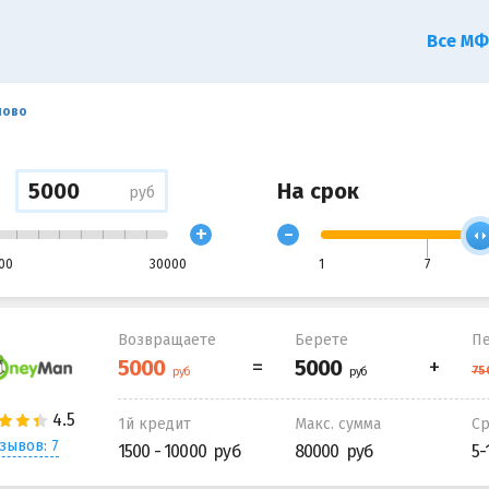
Все М
ново
На срок
руб
+
-
00
30000
1
7
Возвращаете
Берете
Пе
1й кредит
Макс. сумма
С
зывов: 7
1500 - 10000
80000
5-