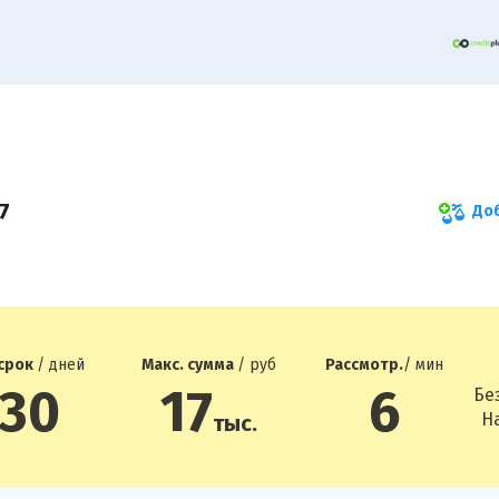
Доб
 срок
/ дней
Макс. сумма
/ руб
Рассмотр.
/ мин
-30
17
6
Бе
На
тыс.