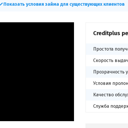
условия займа для существующих клиентов
Creditplus р
Простота полу
Скорость выда
Прозрачность 
Условия проло
Качество обсл
Служба поддер