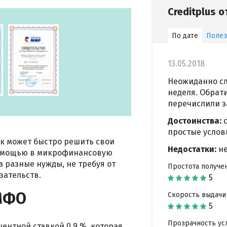
Creditplus 
По дате
Поле
13.05.2018
Неожиданно сл
неделя. Обрати
перечислили за
Достоинства:
простые услов
ек может быстро решить свои
Недостатки:
н
помощью в микрофинансовую
а разные нужды, не требуя от
Простота получе
зательств.
 МФО
Скорость выдачи
Прозрачность ус
центной ставкой 0,9 %, которая