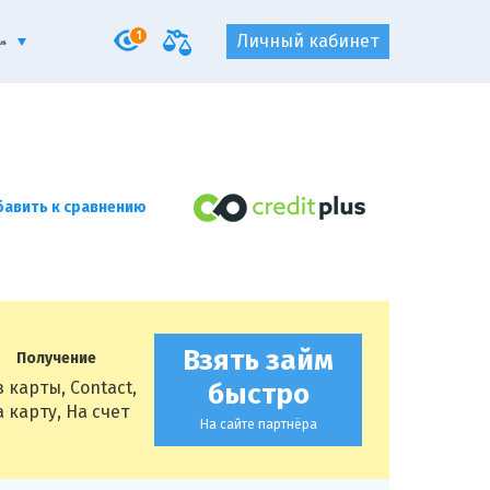
1
Личный кабинет
авить к сравнению
Взять займ
Получение
з карты, Contact,
быстро
 карту, На счет
На сайте партнёра