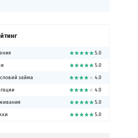
ейтинг
чения
чи
условий займа
нгации
уживания
жки