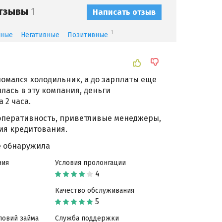
отзывы
1
Написать отзыв
1
зные
Негативные
Позитивные
омался холодильник, а до зарплаты еще
лась в эту компания, деньги
 2 часа.
оперативность, приветливые менеджеры,
ия кредитования.
е обнаружила
ния
Условия пролонгации
Качество обслуживания
ловий займа
Служба поддержки