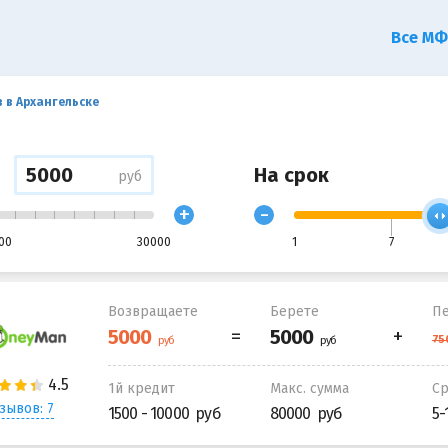
Все М
 в Архангельске
На срок
руб
+
-
00
30000
1
7
Возвращаете
Берете
Пе
1й кредит
Макс. сумма
С
зывов: 7
1500 - 10000
80000
5-