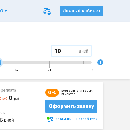
ФО
Личный кабинет
дней
+
14
21
30
реплата
комиссия для новых
0%
клиентов
Оформить заявку
рок
Подробнее
Сравнить
15 дней