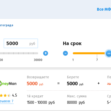
Все М
лгограде
На срок
руб
+
-
00
30000
1
7
Возвращаете
Берете
Пе
1й кредит
Макс. сумма
С
зывов: 7
1500 - 10000
80000
5-