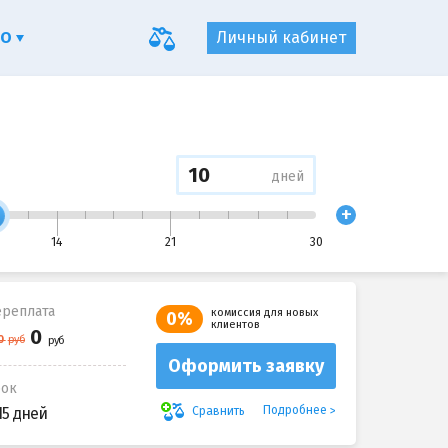
ФО
Личный кабинет
дней
+
14
21
30
реплата
комиссия для новых
0%
клиентов
Оформить заявку
рок
Подробнее
Сравнить
15 дней