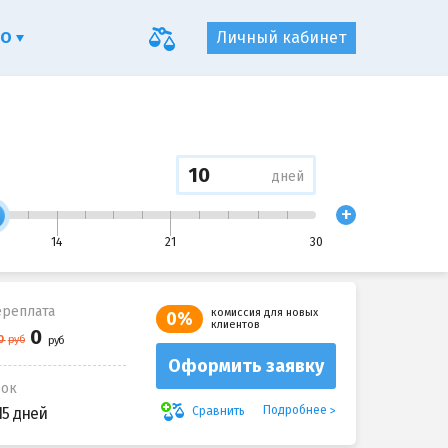
ФО
Личный кабинет
дней
+
14
21
30
реплата
комиссия для новых
0%
клиентов
Оформить заявку
рок
Подробнее
Сравнить
15 дней