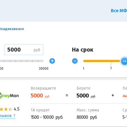
Все М
 Владикавказе
На срок
руб
+
-
00
30000
1
7
Возвращаете
Берете
Пе
1й кредит
Макс. сумма
С
зывов: 7
1500 - 10000
80000
5-