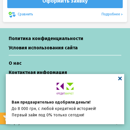
Оформить заявку
Подробнее
Сравнить
Политика конфиденциальности
Условия использования сайта
О нас
Контактная информация
Центр поддержки
Вам предварительно одобрили деньги!
Кредиты в Украине
До 8 000 грн, с любой кредитной историей!
Первый займ под 0% только сегодня!
All rights reserved ©
Выбирай
внимательно
Repayza.com