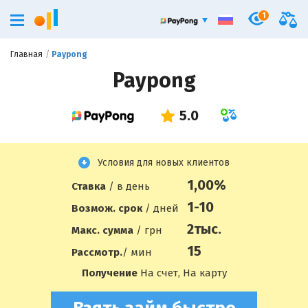
1
Главная
Paypong
Paypong
Условия для новых клиентов
1,00%
Ставка
/ в день
1-10
Возмож. срок
/ дней
2
тыс.
Макс. сумма
/ грн
15
Рассмотр.
/ мин
Получение
На счет, На карту