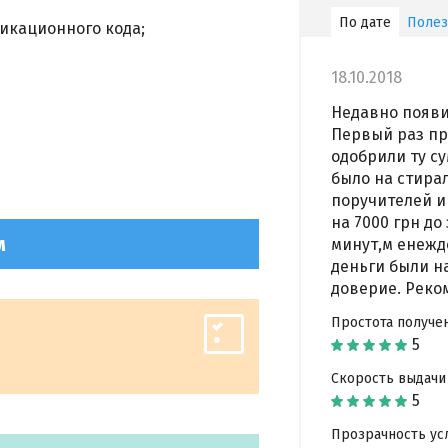
По дате
Поле
кационного кода;
18.10.2018
Недавно появи
Первый раз пр
одобрили ту су
было на стира
поручителей и 
на 7000 грн до
м
минут,м енежд
деньги были на
доверие. Реко
Простота получе
Скорость выдачи
Прозрачность ус