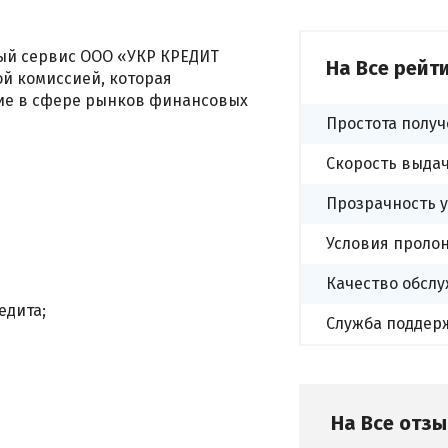
ый сервис ООО «УКР КРЕДИТ
На Все рейт
й комиссией, которая
ие в сфере рынков финансовых
Простота полу
Скорость выда
Прозрачность 
Условия проло
Качество обсл
дита;
Служба поддер
На Все отз