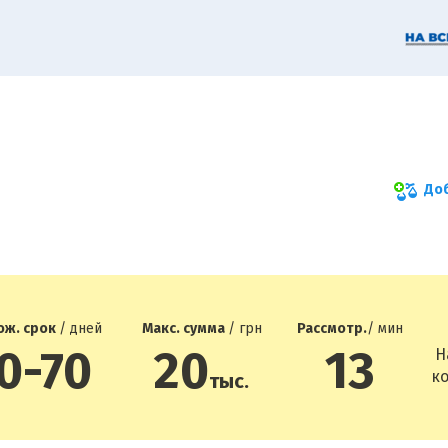
Доб
ож. срок
/ дней
Макс. сумма
/ грн
Рассмотр.
/ мин
0-70
20
13
Н
ко
тыс.