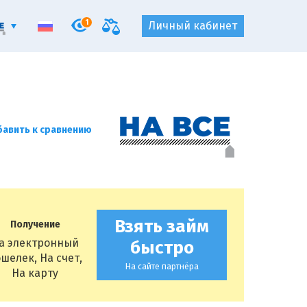
1
Личный кабинет
авить к сравнению
Взять займ
Получение
а электронный
быстро
шелек, На счет,
На сайте партнёра
На карту