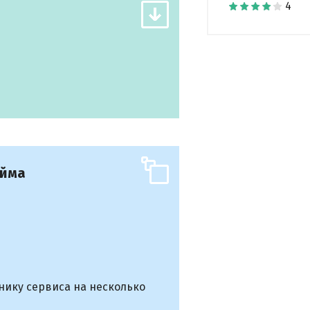
айма
днику сервиса на несколько