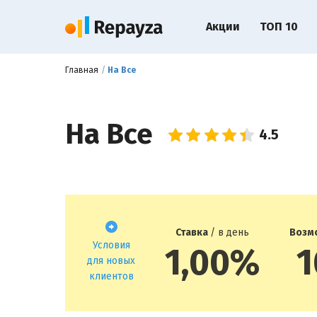
Акции
ТОП 10
Главная
На Все
На Все
Ставка
/ в день
Возм
Условия
1,00%
1
для новых
клиентов