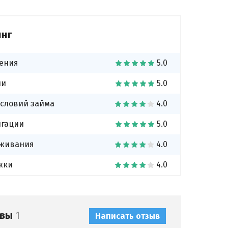
инг
чения
чи
условий займа
нгации
уживания
жки
ывы
1
Написать отзыв