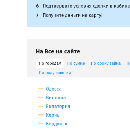
Подтвердите условия сделки в кабине
Получите деньги на карту!
На Все на сайте
По городам
По сумме
По сроку займа
П
По роду занятий
Одесса
Винница
Евпатория
Керчь
Бердянск