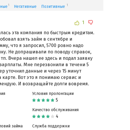
1
1
зные
Негативные
Позитивные
1
лась эта компания по быстрым кредитам.
обовал взять займ в сентябре и
мму, что я запросил, 5700 ровно надо
лку. Не допрашивали по поводу справок,
тп. Вчера нашел ее здесь и подал заявку
 зарплаты. Мне перезвонили в течени 5
ер уточнил данные и через 15 минут
 карте. Вот это я понимаю сервис и
мендую. И возвращайте долги вовремя.
ния
Условия пролонгации
Качество обслуживания
ловий займа
Служба поддержки