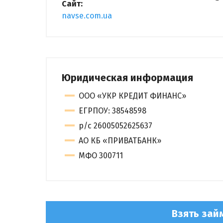
Сайт:
navse.com.ua
Юридическая информация
ООО «УКР КРЕДИТ ФИНАНС»
ЕГРПОУ: 38548598
р/с 26005052625637
АО КБ «ПРИВАТБАНК»
МФО 300711
Взять зай