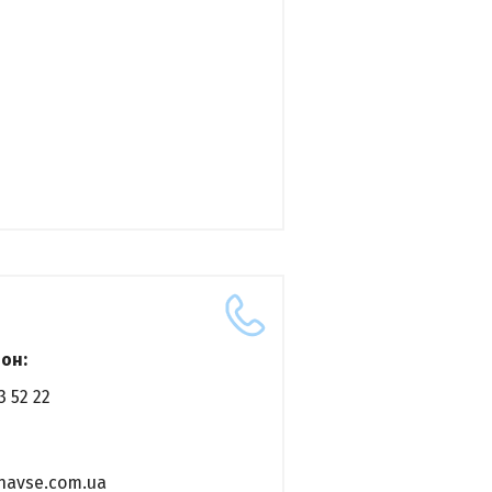
он:
3 52 22
navse.com.ua