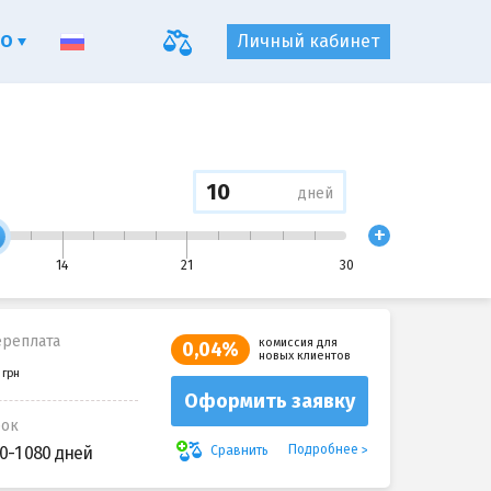
ФО
Личный кабинет
дней
+
14
21
30
реплата
комиссия для
0,04%
новых клиентов
Оформить заявку
рок
Подробнее
Сравнить
0-1 080 дней