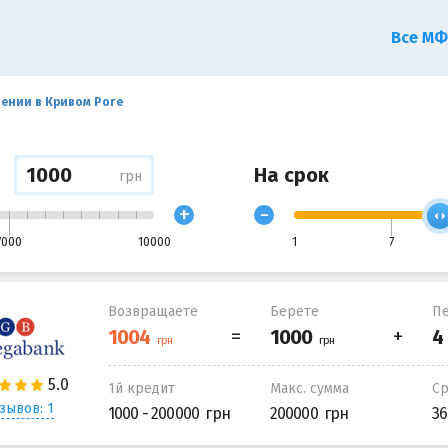
Все М
ении в Кривом Роге
На срок
грн
+
-
7000
10000
1
7
Возвращаете
Берете
Пе
1й кредит
Макс. сумма
С
зывов: 1
1000 - 200000
200000
36