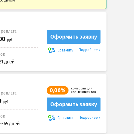
реплата
Оформить заявку
Подробнее
Сравнить
рок
21 дней
комиссия для
0,06%
новых клиентов
реплата
Оформить заявку
рок
Подробнее
Сравнить
-365 дней