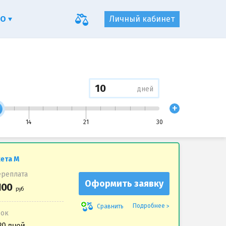
ФО
Личный кабинет
дней
+
14
21
30
ета М
реплата
Оформить заявку
Подробнее
Сравнить
рок
20 дней