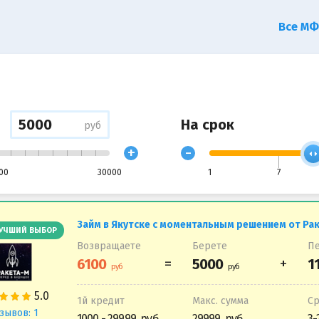
Все М
На срок
руб
+
-
00
30000
1
7
Займ в Якутске с моментальным решением от Рак
УЧШИЙ ВЫБОР
Возвращаете
Берете
Пе
1й кредит
Макс. сумма
С
зывов: 1
1000 - 29999
29999
3-