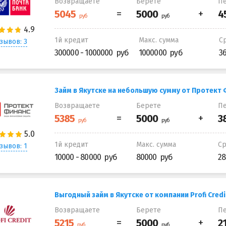
Возвращаете
Берете
Пе
1й кредит
Макс. сумма
С
зывов: 3
300000 - 1000000
1000000
3
Займ в Якутске на небольшую сумму от Протект
Возвращаете
Берете
Пе
1й кредит
Макс. сумма
С
зывов: 1
10000 - 80000
80000
28
Выгодный займ в Якутске от компании Profi Credi
Возвращаете
Берете
Пе