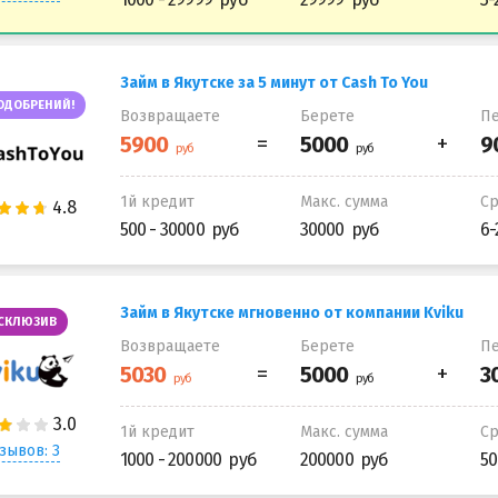
Займ в Якутске за 5 минут от Cash To You
ОДОБРЕНИЙ!
Возвращаете
Берете
Пе
1й кредит
Макс. сумма
С
500 - 30000
30000
6-
Займ в Якутске мгновенно от компании Kviku
СКЛЮЗИВ
Возвращаете
Берете
Пе
1й кредит
Макс. сумма
С
зывов: 3
1000 - 200000
200000
50