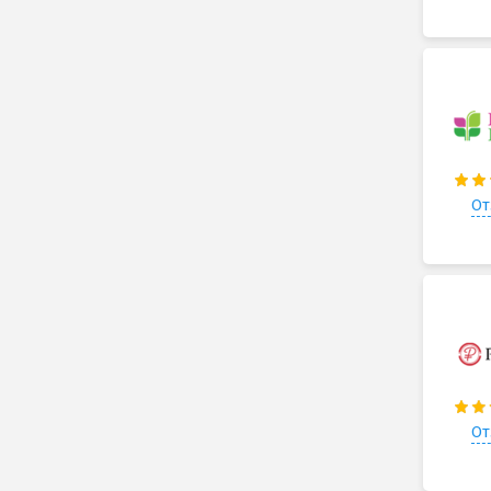
От
От