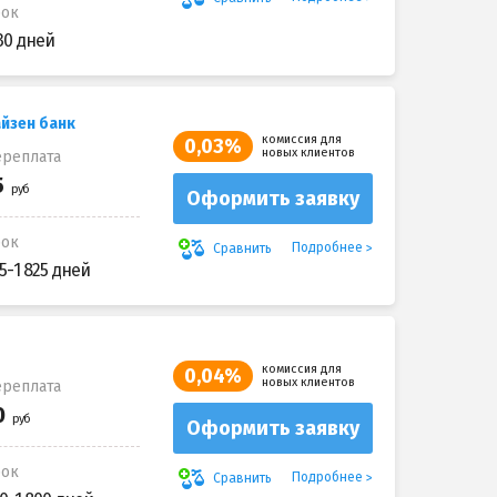
рок
30 дней
йзен банк
комиссия для
0,03%
новых клиентов
реплата
Оформить заявку
рок
Подробнее
Сравнить
5-1 825 дней
комиссия для
0,04%
новых клиентов
реплата
Оформить заявку
рок
Подробнее
Сравнить