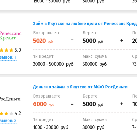
15000 - 50000
50000
36
Займ в Якутске на любые цели от Ренессанс Кре
Возвращаете
Берете
Пе
1й кредит
Макс. сумма
С
зывов: 1
30000 - 500000
500000
73
Деньги в займы в Якутске от МФО РосДеньги
Возвращаете
Берете
Пе
1й кредит
Макс. сумма
С
зывов: 3
1000 - 30000
30000
7-