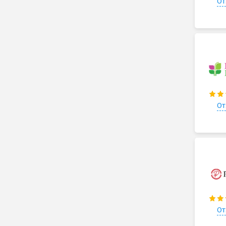
От
От
От