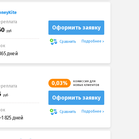
oneyKite
реплата
Оформить заявку
Подробнее
Сравнить
рок
365 дней
комиссия для
0,03%
новых клиентов
реплата
Оформить заявку
рок
Подробнее
Сравнить
-1 825 дней