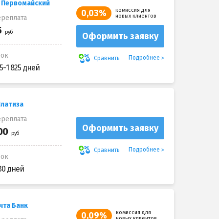
к Первомайский
комиссия для
0,03%
новых клиентов
реплата
Оформить заявку
рок
Подробнее
Сравнить
5-1 825 дней
Платиза
реплата
Оформить заявку
Подробнее
Сравнить
рок
30 дней
чта Банк
комиссия для
0,09%
новых клиентов