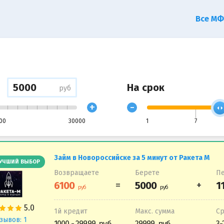
Все М
На срок
руб
+
-
00
30000
1
7
Займ в Новороссийске за 5 минут от Ракета М
УЧШИЙ ВЫБОР
Возвращаете
Берете
Пе
1й кредит
Макс. сумма
С
зывов: 1
1000 - 29999
29999
3-