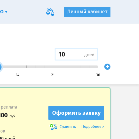
ФО
Личный кабинет
дней
+
14
21
30
реплата
Оформить заявку
Подробнее
Сравнить
рок
20 дней