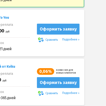
To You
реплата
Оформить заявку
Подробнее
Сравнить
рок
21 дней
 от Kviku
комиссия для
0,06%
новых клиентов
реплата
Оформить заявку
рок
Подробнее
Сравнить
-365 дней