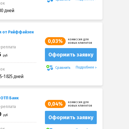
рок
30 дней
м от Райффайзен
комиссия для
0,03%
новых клиентов
реплата
Оформить заявку
Подробнее
Сравнить
рок
5-1 825 дней
 ОТП Банк
комиссия для
0,04%
новых клиентов
реплата
Оформить заявку
рок