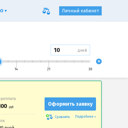
ФО
Личный кабинет
дней
+
14
21
30
реплата
Оформить заявку
Подробнее
Сравнить
рок
20 дней