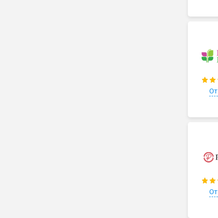
От
От