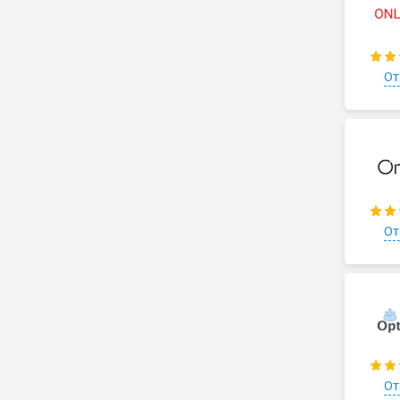
От
От
От