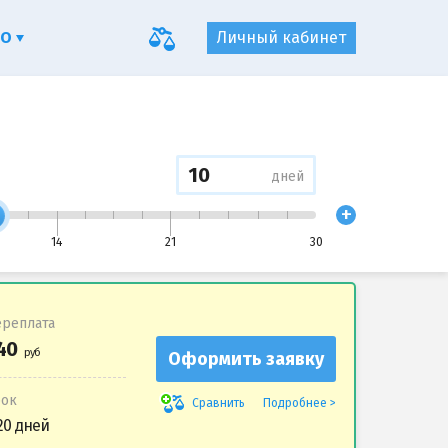
ФО
Личный кабинет
дней
+
14
21
30
реплата
Оформить заявку
рок
Подробнее
Сравнить
20 дней