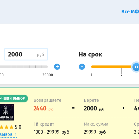
Все М
На срок
руб
+
-
00
30000
1
7
УЧШИЙ ВЫБОР
Возвращаете
Берете
Пе
1й кредит
Макс. сумма
С
1000 - 29999
29999
3-
зывов: 1