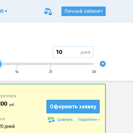
ФО
Личный кабинет
дней
+
14
21
30
реплата
Оформить заявку
рок
Подробнее
Сравнить
20 дней