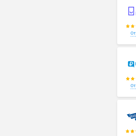
От
От