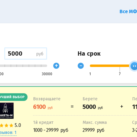
Все М
На срок
руб
+
-
00
30000
1
7
УЧШИЙ ВЫБОР
Возвращаете
Берете
Пе
1й кредит
Макс. сумма
С
1000 - 29999
29999
3-
зывов: 1