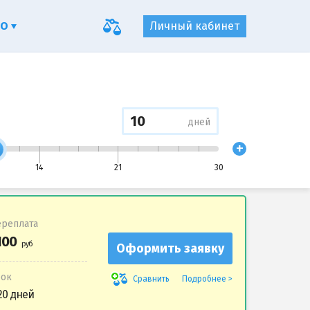
ФО
Личный кабинет
дней
+
14
21
30
реплата
Оформить заявку
рок
Подробнее
Сравнить
20 дней