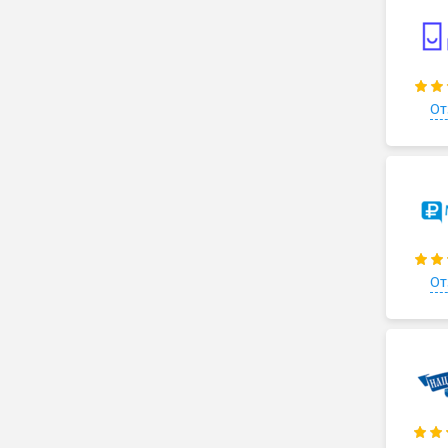
От
От