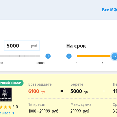
Все М
На срок
руб
+
-
00
30000
1
7
УЧШИЙ ВЫБОР
Возвращаете
Берете
Пе
1й кредит
Макс. сумма
С
1000 - 29999
29999
3-
зывов: 1