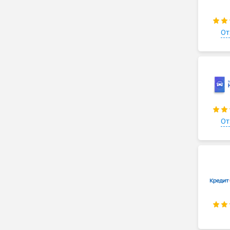
От
От