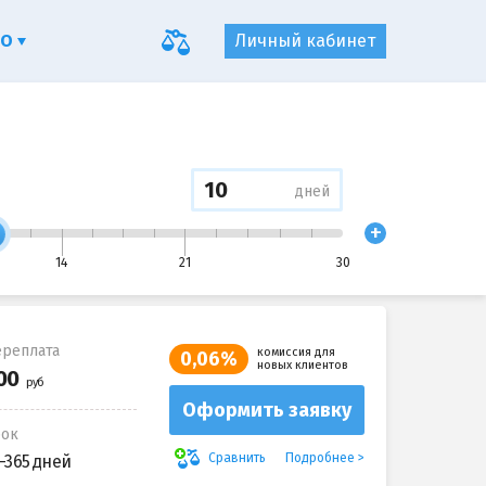
ФО
Личный кабинет
дней
+
14
21
30
реплата
комиссия для
0,06%
новых клиентов
Оформить заявку
рок
Подробнее
Сравнить
-365 дней