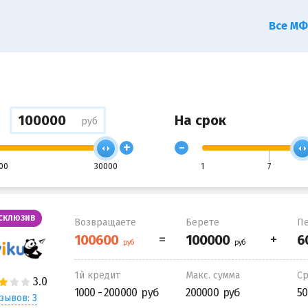
Все М
На срок
руб
+
-
00
30000
1
7
СКЛЮЗИВ
Возвращаете
Берете
Пе
1й кредит
Макс. сумма
С
1000 - 200000
200000
50
зывов: 3