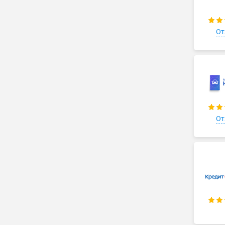
От
От