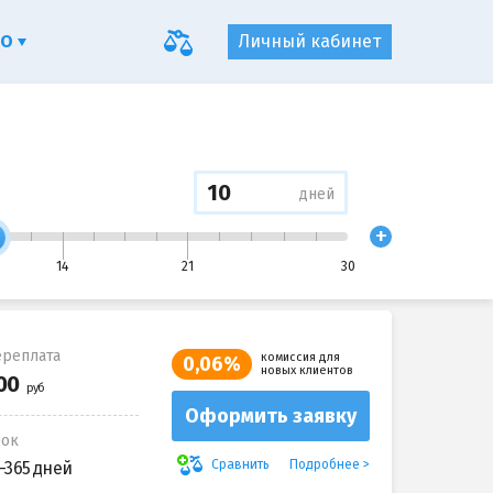
ФО
Личный кабинет
дней
+
14
21
30
реплата
комиссия для
0,06%
новых клиентов
Оформить заявку
рок
Подробнее
Сравнить
-365 дней