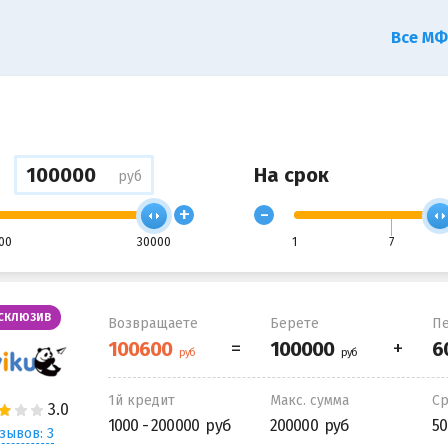
Все М
На срок
руб
+
-
00
30000
1
7
СКЛЮЗИВ
Возвращаете
Берете
Пе
1й кредит
Макс. сумма
С
1000 - 200000
200000
50
зывов: 3