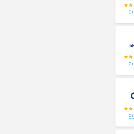
От
От
От