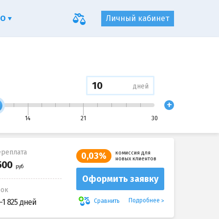
ФО
Личный кабинет
дней
+
14
21
30
реплата
комиссия для
0,03%
новых клиентов
Оформить заявку
рок
Подробнее
Сравнить
-1 825 дней