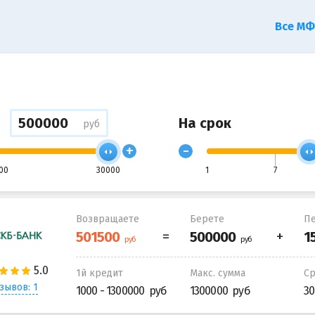
Все М
На срок
руб
+
-
00
30000
1
7
Возвращаете
Берете
Пе
1й кредит
Макс. сумма
С
зывов: 1
1000 - 1300000
1300000
30