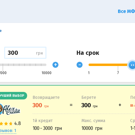
Все М
е
На срок
грн
+
-
7000
10000
1
7
УЧШИЙ ВЫБОР
Возвращаете
Берете
Пе
1й кредит
Макс. сумма
С
100 - 3000
10000
1-
зывов: 1