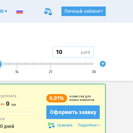
ФО
Личный кабинет
дней
+
14
21
30
реплата
комиссия для
0,01%
новых клиентов
Оформить заявку
рок
Подробнее
Сравнить
10 дней