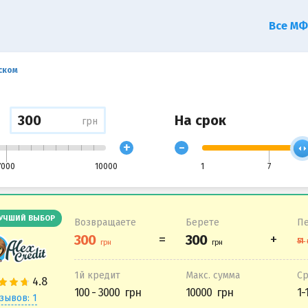
Все М
ском
На срок
грн
+
-
7000
10000
1
7
УЧШИЙ ВЫБОР
Возвращаете
Берете
Пе
1й кредит
Макс. сумма
С
100 - 3000
10000
1-
зывов: 1