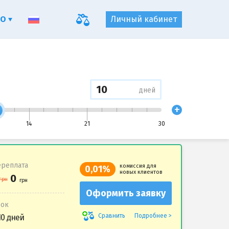
ФО
Личный кабинет
дней
+
14
21
30
реплата
комиссия для
0,01%
новых клиентов
Оформить заявку
рок
Подробнее
Сравнить
10 дней