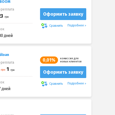
yBOOM
реплата
Оформить заявку
Подробнее
Сравнить
рок
30 дней
iloan
комиссия для
0,01%
новых клиентов
реплата
Оформить заявку
рок
Подробнее
Сравнить
7 дней