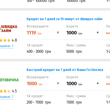
100 - 100000
100000
1-
Кредит на 7 дней за 15 минут от Швидко займ
Возвращаете
Берете
Пе
1й кредит
Макс. сумма
С
зывов: 1
400 - 3000
5000
1-
Быстрый кредит на 7 дней от Ваша Готівочка
Возвращаете
Берете
Пе
1й кредит
Макс. сумма
С
зывов: 7
200 - 7000
7000
1-