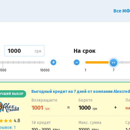
Все М
На срок
грн
+
-
7000
10000
1
7
Выгодный кредит на 7 дней от компании Alexcred
УЧШИЙ ВЫБОР
Возвращаете
Берете
Пе
1й кредит
Макс. сумма
С
зывов: 1
100 - 3000
10000
1-