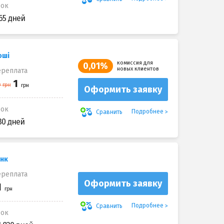
рок
65 дней
оші
комиссия для
0,01%
новых клиентов
реплата
Оформить заявку
рок
Подробнее
Сравнить
30 дней
анк
реплата
Оформить заявку
Подробнее
Сравнить
рок