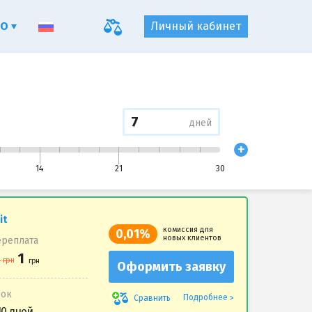
ФО
Личный кабинет
дней
+
14
21
30
it
комиссия для
0,01%
новых клиентов
реплата
Оформить заявку
рок
Подробнее
Сравнить
10 дней