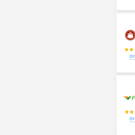
От
От