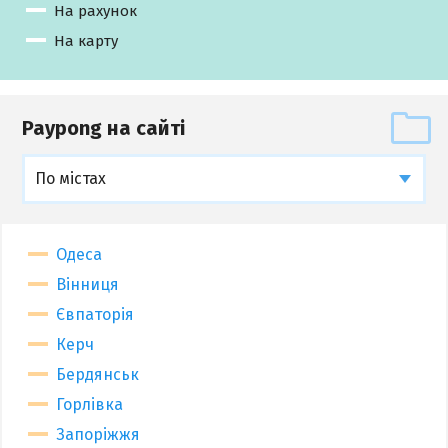
На рахунок
На карту
Paypong на сайті
По містах
Одеса
Вінниця
Євпаторія
Керч
Бердянськ
Горлівка
Запоріжжя