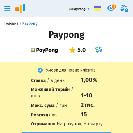
1
Головна
Paypong
Paypong
Умови для нових клієнтів
1,00%
Ставка
/ в день
Можливий термін
/
1-10
днів
2
тис.
Макс. сума
/ грн
15
Розгляд
/ хв
Отримання
На рахунок, На карту