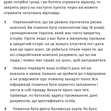
дуже потрібні гроші, і ви боїтеся отримати відмову, то
зверніть увагу на наступні пункти, через які можете
отримати негативну відповідь:
Переконайтеся, що ви уважно прочитали умови
компанії. Ви повинні бути повнолітнім (від 18 років)
громадянином України, який має чисту кредитну
історію. Проте, якщо у вас були в минулому промахи
в кредитній історії, на це можуть опустити очі і дати
вам ще один шанс. Це робиться тільки через те, що
всі співробітники компанії розуміють, що всі ми
люди, і кожен має право на шанс, щоб виправитися.
Уважно перевірте ваші особисті дані, які ви
вказали в заявці. Бажано це зробити до її відправки,
а не усвідомити про помилку занадто пізно. Вся
інформація повинна бути коректно заповнена і
нести в собі правду. Вказати вірно своє ім'я,
прізвище, по батькові, адресу проживання, дані
документів, що ідентифікують особу.
Повинна бути діюча банківська карта. Як було