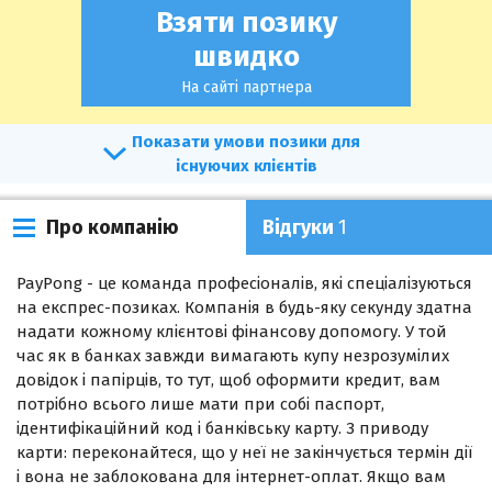
Взяти позику
швидко
На сайті партнера
умови позики для
існуючих клієнтів
Про компанію
Відгуки
1
PayPong - це команда професіоналів, які спеціалізуються
на експрес-позиках. Компанія в будь-яку секунду здатна
надати кожному клієнтові фінансову допомогу. У той
час як в банках завжди вимагають купу незрозумілих
довідок і папірців, то тут, щоб оформити кредит, вам
потрібно всього лише мати при собі паспорт,
ідентифікаційний код і банківську карту. З приводу
карти: переконайтеся, що у неї не закінчується термін дії
і вона не заблокована для інтернет-оплат. Якщо вам