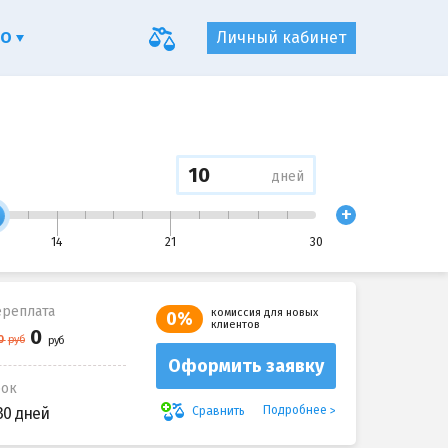
ФО
Личный кабинет
дней
+
14
21
30
реплата
комиссия для новых
0%
клиентов
Оформить заявку
рок
Подробнее
Сравнить
30 дней