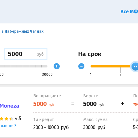
Все М
в в Набережных Челнах
На срок
руб
+
-
00
30000
1
7
Возвращаете
Берете
Пе
1й кредит
Макс. сумма
С
зывов: 3
2000 - 10000
30000
5-