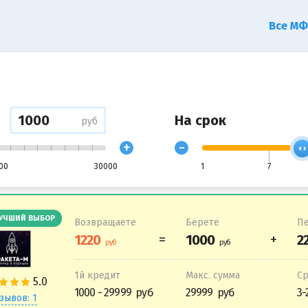
Все М
На срок
руб
+
-
00
30000
1
7
УЧШИЙ ВЫБОР
Возвращаете
Берете
Пе
1й кредит
Макс. сумма
С
1000 - 29999
29999
3-
зывов: 1