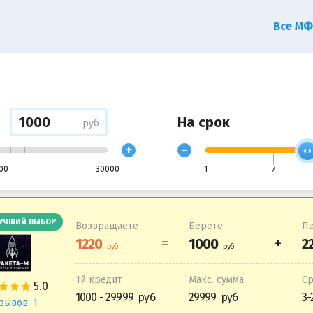
Все М
На срок
руб
+
-
00
30000
1
7
УЧШИЙ ВЫБОР
Возвращаете
Берете
Пе
1й кредит
Макс. сумма
С
1000 - 29999
29999
3-
зывов: 1