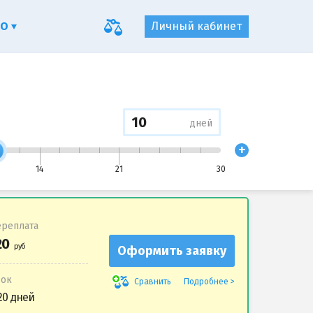
ФО
Личный кабинет
дней
+
14
21
30
реплата
Оформить заявку
рок
Подробнее
Сравнить
20 дней