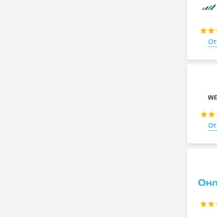
От
От