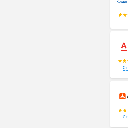
От
От