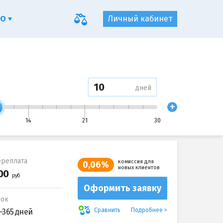
ФО
Личный кабинет
дней
+
14
21
30
реплата
комиссия для
0,06%
новых клиентов
Оформить заявку
рок
Подробнее
Сравнить
-365 дней