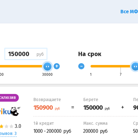
Все М
На срок
руб
+
-
00
30000
1
7
СКЛЮЗИВ
Возвращаете
Берете
Пе
1й кредит
Макс. сумма
С
1000 - 200000
200000
50
зывов: 3