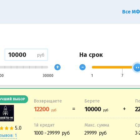
Все М
На срок
руб
+
-
00
30000
1
7
УЧШИЙ ВЫБОР
Возвращаете
Берете
Пе
1й кредит
Макс. сумма
С
1000 - 29999
29999
3-
зывов: 1