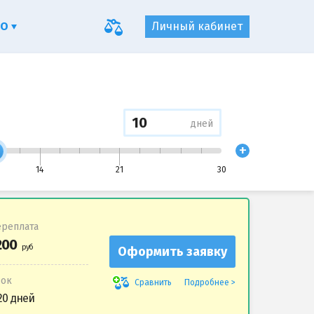
ФО
Личный кабинет
дней
+
14
21
30
реплата
Оформить заявку
рок
Подробнее
Сравнить
20 дней