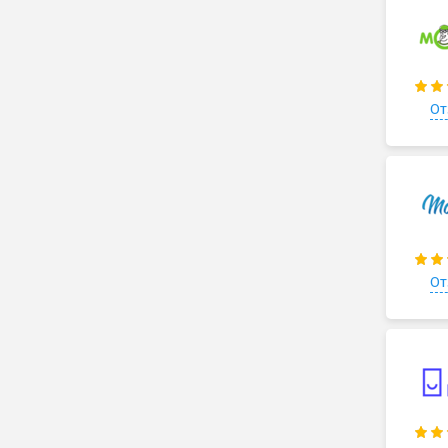
От
От