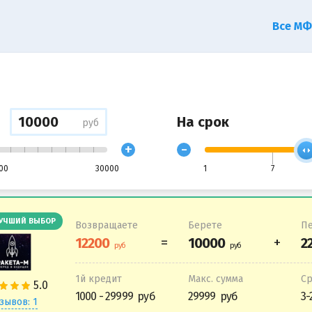
Все М
На срок
руб
+
-
00
30000
1
7
УЧШИЙ ВЫБОР
Возвращаете
Берете
Пе
1й кредит
Макс. сумма
С
1000 - 29999
29999
3-
зывов: 1