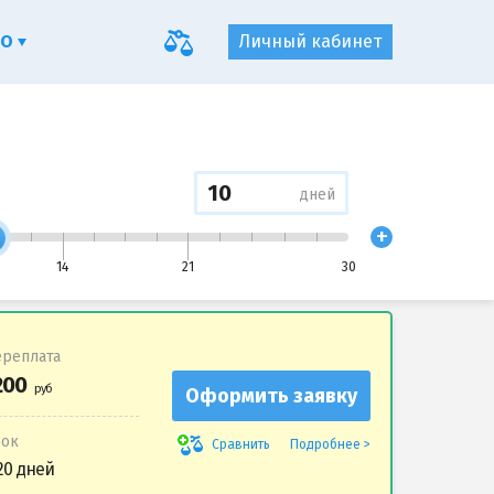
ФО
Личный кабинет
дней
+
14
21
30
реплата
Оформить заявку
рок
Подробнее
Сравнить
20 дней