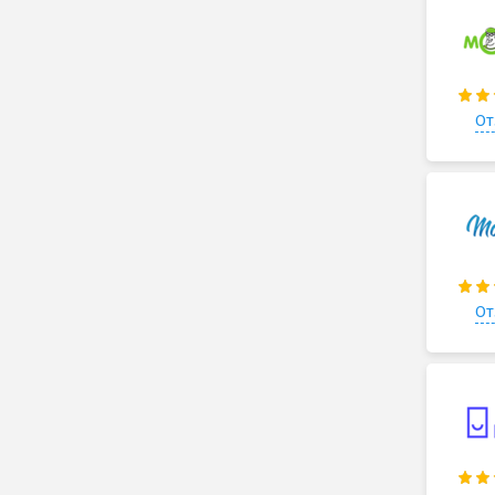
От
От