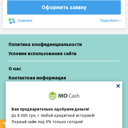
Оформить заявку
Подробнее
Сравнить
Политика конфиденциальности
Условия использования сайта
О нас
Контактная информация
Центр поддержки
Кредиты в Украине
Вам предварительно одобрили деньги!
До 8 000 грн, с любой кредитной историей!
All rights reserved ©
Первый займ под 0% только сегодня!
Выбирай
внимательно
Repayza.com