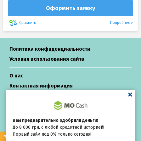
Оформить заявку
Подробнее
Сравнить
Политика конфиденциальности
Условия использования сайта
О нас
Контактная информация
Центр поддержки
Кредиты в Украине
Вам предварительно одобрили деньги!
До 8 000 грн, с любой кредитной историей!
All rights reserved ©
Первый займ под 0% только сегодня!
Выбирай
внимательно
Repayza.com