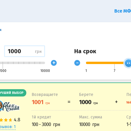
Все М
м
На срок
грн
+
-
7000
10000
1
7
УЧШИЙ ВЫБОР
Возвращаете
Берете
Пе
1й кредит
Макс. сумма
С
100 - 3000
10000
1-
зывов: 1