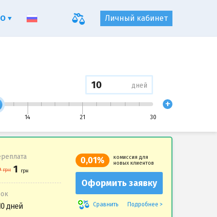
ФО
Личный кабинет
дней
+
14
21
30
реплата
комиссия для
0,01%
новых клиентов
Оформить заявку
рок
Подробнее
Сравнить
10 дней