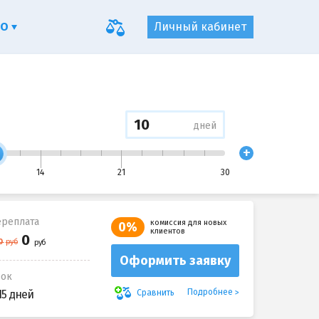
ФО
Личный кабинет
дней
+
14
21
30
реплата
комиссия для новых
0%
клиентов
Оформить заявку
рок
Подробнее
Сравнить
15 дней