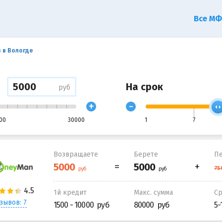
Все М
 в Вологде
На срок
руб
+
-
00
30000
1
7
Возвращаете
Берете
Пе
1й кредит
Макс. сумма
С
зывов: 7
1500 - 10000
80000
5-