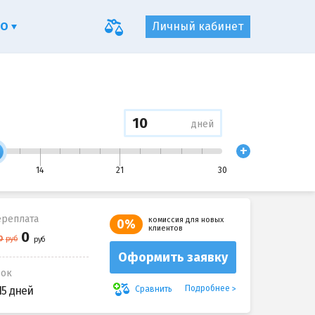
ФО
Личный кабинет
дней
+
14
21
30
реплата
комиссия для новых
0%
клиентов
Оформить заявку
рок
Подробнее
Сравнить
15 дней