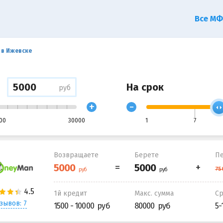
Все М
 в Ижевске
На срок
руб
+
-
00
30000
1
7
Возвращаете
Берете
Пе
1й кредит
Макс. сумма
С
зывов: 7
1500 - 10000
80000
5-