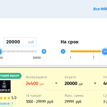
Все М
На срок
руб
+
-
00
30000
1
7
УЧШИЙ ВЫБОР
Возвращаете
Берете
Пе
1й кредит
Макс. сумма
С
1000 - 29999
29999
3-
зывов: 1