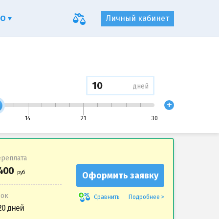
ФО
Личный кабинет
дней
+
14
21
30
реплата
Оформить заявку
рок
Подробнее
Сравнить
20 дней