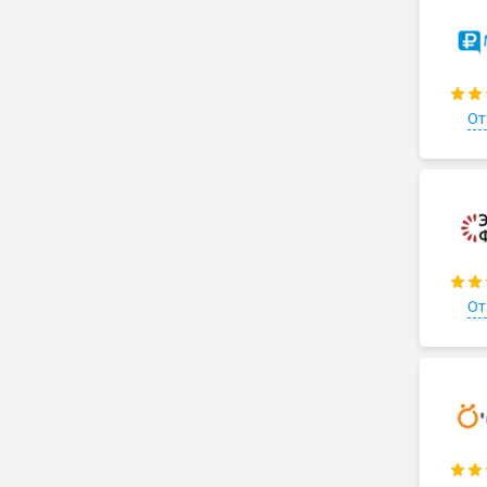
От
От