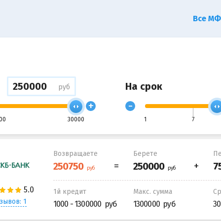
Все М
На срок
руб
+
-
00
30000
1
7
Возвращаете
Берете
Пе
1й кредит
Макс. сумма
С
зывов: 1
1000 - 1300000
1300000
30