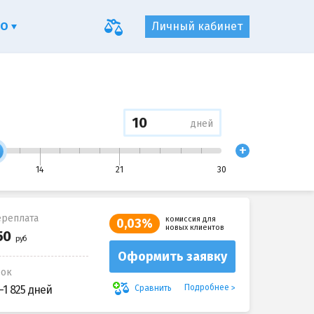
ФО
Личный кабинет
дней
+
14
21
30
реплата
комиссия для
0,03%
новых клиентов
Оформить заявку
рок
Подробнее
Сравнить
-1 825 дней