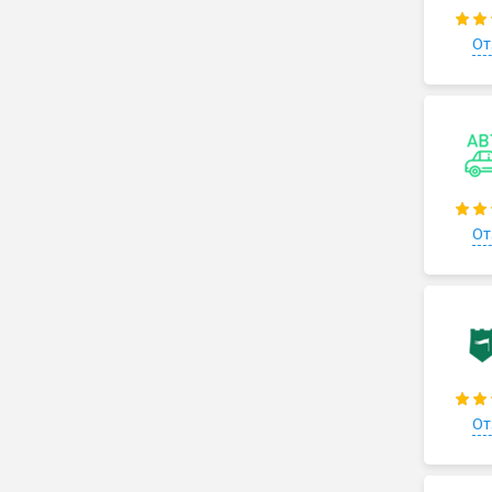
От
От
От