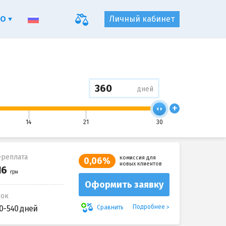
ФО
Личный кабинет
дней
+
14
21
30
реплата
комиссия для
0,06%
новых клиентов
Оформить заявку
рок
Подробнее
Сравнить
0-540 дней