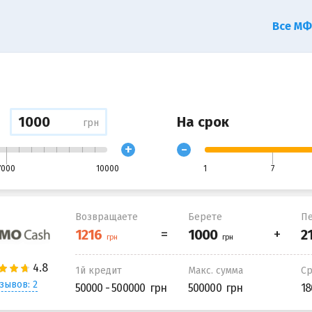
Все М
На срок
грн
+
-
7000
10000
1
7
Возвращаете
Берете
Пе
1й кредит
Макс. сумма
С
зывов: 2
50000 - 500000
500000
18