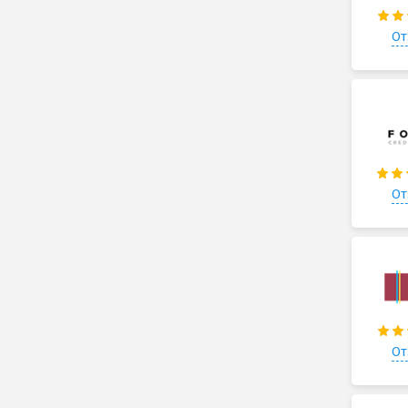
От
От
От