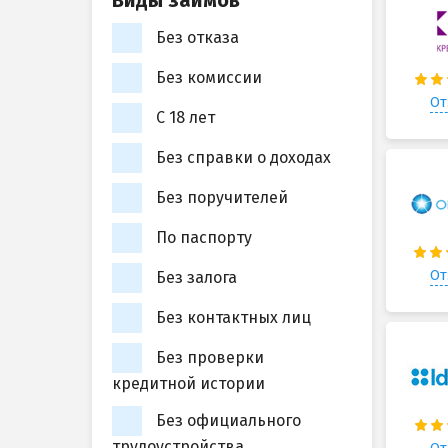
Виды займов
Без отказа
Без комиссии
От
С 18 лет
Без справки о доходах
Без поручителей
По паспорту
От
Без залога
Без контактных лиц
Без проверки
кредитной истории
Без официального
трудоустройства