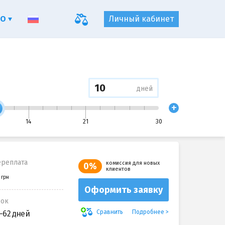
ФО
Личный кабинет
дней
+
14
21
30
реплата
комиссия для новых
0%
клиентов
Оформить заявку
рок
Подробнее
Сравнить
-62 дней