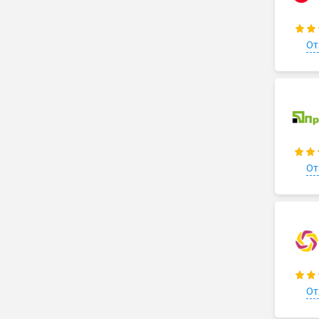
От
От
От