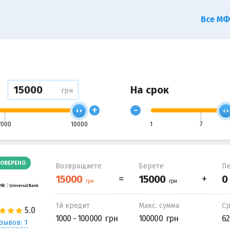
Все М
На срок
грн
+
-
7000
10000
1
7
ОВЕРЕНО
Возвращаете
Берете
Пе
1й кредит
Макс. сумма
С
1000 - 100000
100000
62
зывов: 1